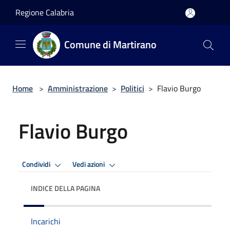
Salta al contenuto principale
Regione Calabria
Comune di Martirano
Home
>
Amministrazione
>
Politici
>
Flavio Burgo
Flavio Burgo
Condividi
Vedi azioni
INDICE DELLA PAGINA
Incarichi