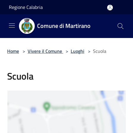
Salta al contenuto principale
Regione Calabria
Comune di Martirano
Home
>
Vivere il Comune
>
Luoghi
>
Scuola
Scuola