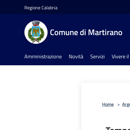
Salta al contenuto principale
Regione Calabria
Comune di Martirano
Amministrazione
Novità
Servizi
Vivere 
Home
>
Arg