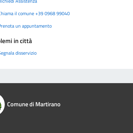
Richiedi Assistenza
Chiama il comune +39 0968 99040
Prenota un appuntamento
lemi in città
Segnala disservizio
Comune di Martirano